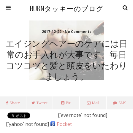
BURNタッキーのブログ
2017-12-22 • No Comments
エイジングヘアーのケアには日
常のお手入れが大事です。毎日
コツコツと髪と頭皮をいたわり
ましょう。
Share
Tweet
Pin
Mail
SMS
[`evernote` not found]
[`yahoo` not found]
Pocket