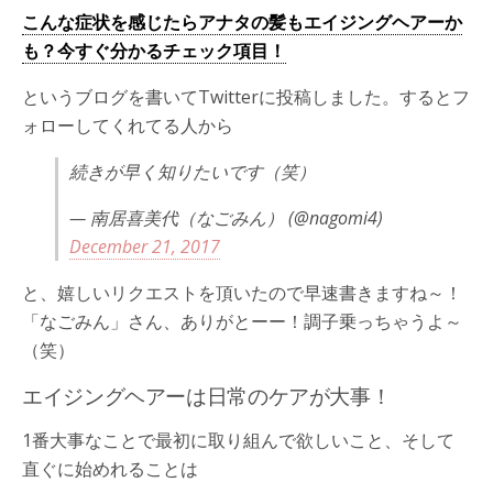
こんな症状を感じたら
アナタの髪もエイジングヘアーか
も？今すぐ分かるチェック項目！
というブログを書いてTwitterに投稿しました。するとフ
ォローしてくれてる人から
続きが早く知りたいです（笑）
— 南居喜美代（なごみん） (@nagomi4)
December 21, 2017
と、嬉しいリクエストを頂いたので早速書きますね～！
「なごみん」さん、ありがとーー！調子乗っちゃうよ～
（笑）
エイジングヘアーは日常のケアが大事！
1番大事なことで最初に取り組んで欲しいこと、そして
直ぐに始めれることは