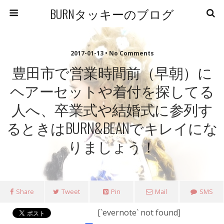
BURNタッキーのブログ
2017-01-13 • No Comments
豊田市で営業時間前（早朝）に
ヘアーセットや着付を探してる
人へ、卒業式や結婚式に参列す
るときはBURN&BEANでキレイにな
りましょう！
Share
Tweet
Pin
Mail
SMS
[`evernote` not found]