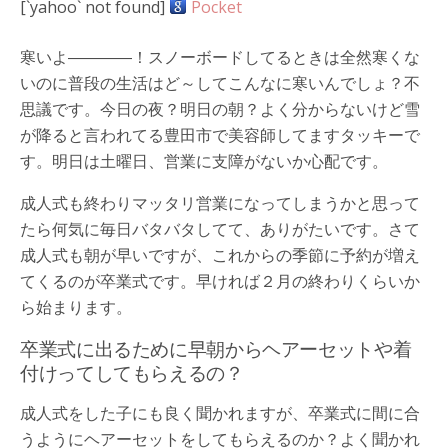
[`yahoo` not found]
Pocket
寒いよ――――！スノーボードしてるときは全然寒くな
いのに普段の生活はど～してこんなに寒いんでしょ？不
思議です。今日の夜？明日の朝？よく分からないけど雪
が降ると言われてる豊田市で美容師してますタッキーで
す。明日は土曜日、営業に支障がないか心配です。
成人式も終わりマッタリ営業になってしまうかと思って
たら何気に毎日バタバタしてて、ありがたいです。さて
成人式も朝が早いですが、これからの季節に予約が増え
てくるのが卒業式です。早ければ２月の終わりくらいか
ら始まります。
卒業式に出るために早朝からヘアーセットや着
付けってしてもらえるの？
成人式をした子にも良く聞かれますが、卒業式に間に合
うようにヘアーセットをしてもらえるのか？よく聞かれ