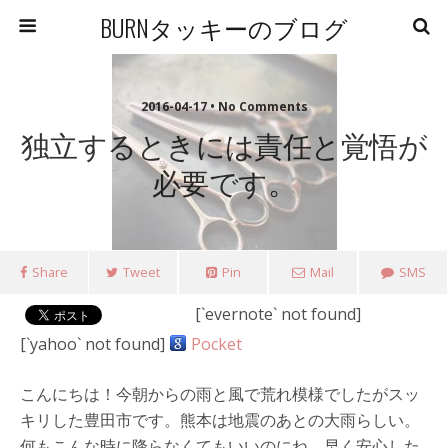
BURNタッキーのブログ
2016-04-17 • No Comments
独立するときには責任と覚悟が
必要です。
Share
Tweet
Pin
Mail
SMS
[`evernote` not found]
[`yahoo` not found]
Pocket
こんにちは！今朝からの雨と風で荒れ模様でしたがスッ
キリした豊田市です。熊本は地震のあとの大雨らしい。
何もこんな時に降らなくてもいいのにね。早く安心した