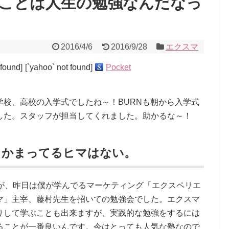
ことは人生の勉強なんだなっ
2016/4/6
2016/9/28
エクスマ
 found]
[`yahoo` not found]
Pocket
校、高校の入学式でしたね～！BURNも朝から入学式
した。スタッフが担当してくれました。助かるな～！
、かまってるヒマはない。
たが、昨日は僕が学んでるマーケティング「エクスペリエ
マ」主宰、藤村先生を招いての勉強会でした。エクスマ
りして学ぶことも出来ますが、実践的な勉強をするには
ることが一番良いんです。今はとっても人気な塾なので