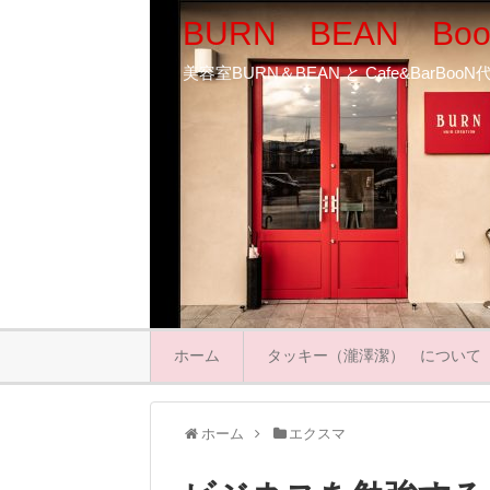
BURN BEAN Boo
美容室BURN＆BEAN と Cafe&BarB
ホーム
タッキー（瀧澤潔） について
ホーム
エクスマ