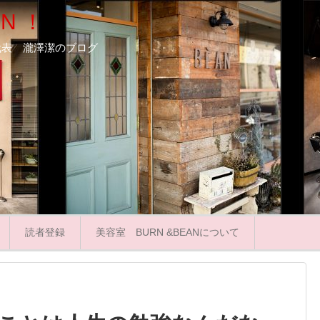
N ！
ooN代表 瀧澤潔のブログ
読者登録
美容室 BURN &BEANについて