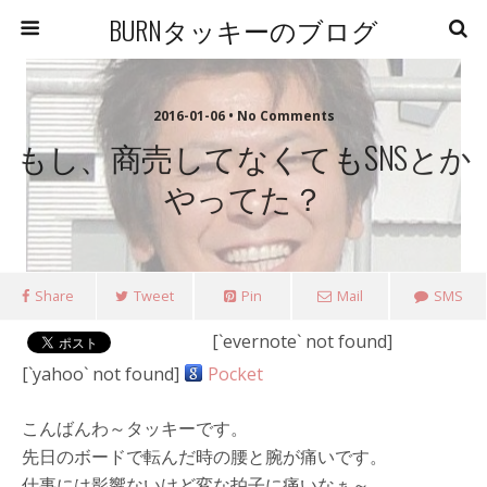
BURNタッキーのブログ
2016-01-06 • No Comments
もし、商売してなくてもSNSとか
やってた？
Share
Tweet
Pin
Mail
SMS
[`evernote` not found]
[`yahoo` not found]
Pocket
こんばんわ～タッキーです。
先日のボードで転んだ時の腰と腕が痛いです。
仕事には影響ないけど変な拍子に痛いなぁ～