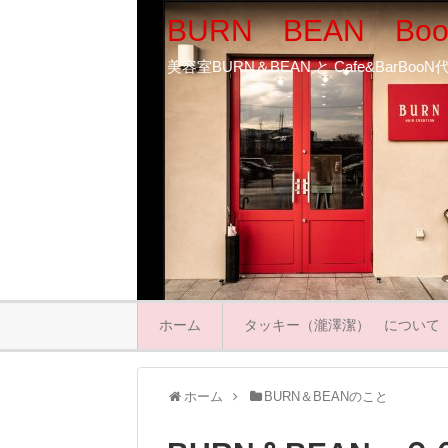
BURN BEAN Boo
美容室BURN＆BEAN と Cafe&BarB
ホーム
タッキー（瀧澤潔） について
ホーム
BURN＆BEANのこと