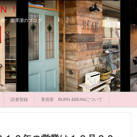
N ！
ooN代表 瀧澤潔のブログ
読者登録
美容室 BURN &BEANについて