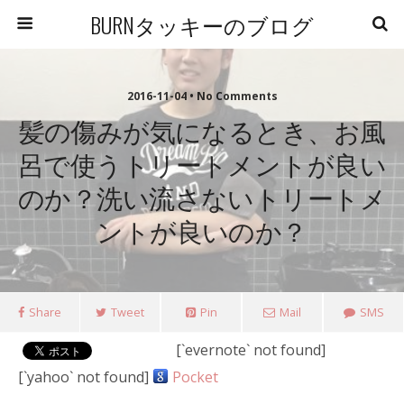
BURNタッキーのブログ
2016-11-04 • No Comments
髪の傷みが気になるとき、お風
呂で使うトリートメントが良い
のか？洗い流さないトリートメ
ントが良いのか？
Share
Tweet
Pin
Mail
SMS
[`evernote` not found]
[`yahoo` not found]
Pocket