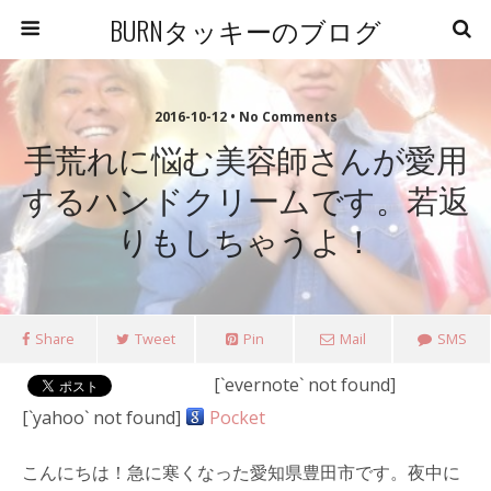
BURNタッキーのブログ
2016-10-12 • No Comments
手荒れに悩む美容師さんが愛用
するハンドクリームです。若返
りもしちゃうよ！
Share
Tweet
Pin
Mail
SMS
[`evernote` not found]
[`yahoo` not found]
Pocket
こんにちは！急に寒くなった愛知県豊田市です。夜中に