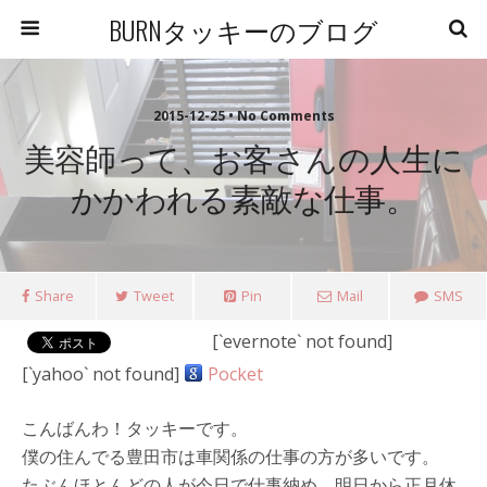
BURNタッキーのブログ
2015-12-25 • No Comments
美容師って、お客さんの人生に
かかわれる素敵な仕事。
Share
Tweet
Pin
Mail
SMS
[`evernote` not found]
[`yahoo` not found]
Pocket
こんばんわ！タッキーです。
僕の住んでる豊田市は車関係の仕事の方が多いです。
たぶんほとんどの人が今日で仕事納め。明日から正月休