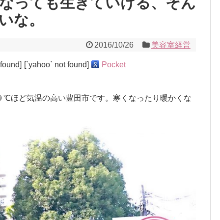
なっても生きていける、そん
いな。
2016/10/26
美容室経営
 found]
[`yahoo` not found]
Pocket
９℃ほど気温の高い豊田市です。寒くなったり暖かくな