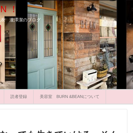
N ！
ooN代表 瀧澤潔のブログ
読者登録
美容室 BURN &BEANについて