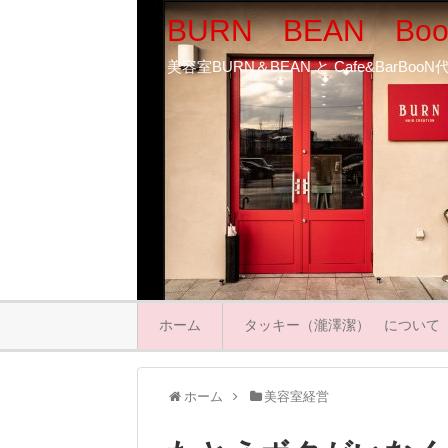
BURN BEAN Boo
美容室BURN＆BEAN と Cafe&BarB
ホーム
タッキー（瀧澤潔） について
ホーム
美容室経営