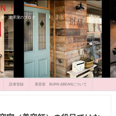
N ！
ooN代表 瀧澤潔のブログ
読者登録
美容室 BURN &BEANについて