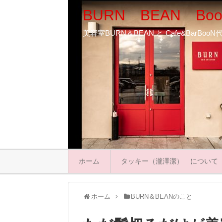
BURN BEAN Boo
美容室BURN＆BEAN と Cafe&BarB
ホーム
タッキー（瀧澤潔） について
ホーム
BURN＆BEANのこと