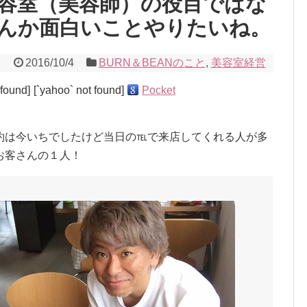
容室（美容師）の役目ではな
んか面白いことやりたいね。
2016/10/4
BURN＆BEANのこと
,
美容室経営
 found]
[`yahoo` not found]
Pocket
約は今いちでしたけど当日の℡で来店してくれる人が多
お客さんの１人！