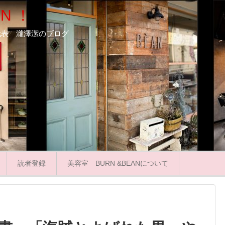
N ！
ooN代表 瀧澤潔のブログ
読者登録
美容室 BURN &BEANについて