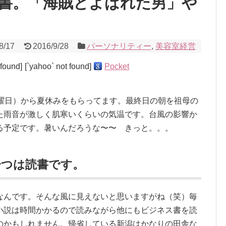
書。「海賊とよばれた男」や
8/17
2016/9/28
パーソナリティー
,
美容室経営
 found]
[`yahoo` not found]
Pocket
月曜日）から夏休みをもらってます。最終日の朝を祖母の
た雨音が激しく肌寒いくらいの気温です。台風の影響か
る予定です。暑いんだろうな〜〜 きっと。。。
一つは読書です。
なんです。そんな風に見えないと思いますがね（笑）毎
小説は時間かかるので読みながら他にもビジネス書を読
のかもしれません。帰省している新潟はかなりの田舎な