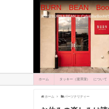
BURN BEAN Boo
美容室BURN＆BEAN と Cafe&BarB
ホーム
タッキー（瀧澤潔） について
ホーム
パーソナリティー