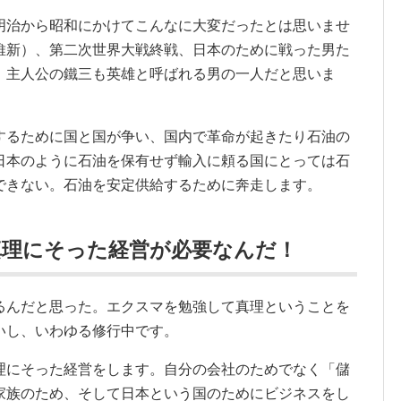
明治から昭和にかけてこんなに大変だったとは思いませ
維新）、第二次世界大戦終戦、日本のために戦った男た
、主人公の鐵三も英雄と呼ばれる男の一人だと思いま
するために国と国が争い、国内で革命が起きたり石油の
日本のように石油を保有せず輸入に頼る国にとっては石
できない。石油を安定供給するために奔走します。
真理にそった経営が必要なんだ！
るんだと思った。エクスマを勉強して真理ということを
いし、いわゆる修行中です。
理にそった経営をします。自分の会社のためでなく「儲
家族のため、そして日本という国のためにビジネスをし