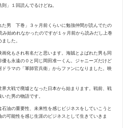
法則」１回読んでるけどね。
れた男 下巻」３ヶ月前くらいに勉強仲間が読んでたの
は読み始めれなかったのですが１ヶ月前から読みだし上巻
めました。
映画化もされ有名だと思います。海賊とよばれた男も同
俳優も永遠の０と同じ岡田准一くん。ジャニーズだけど
河ドラマの「軍師官兵衛」からファンになりました。映
世界大戦で廃墟となった日本から始まります。戦前、戦
抜いた男の物語です。
は石油の重要性、未来性を感じビジネスをしていこうと
油の可能性を感じ生涯のビジネスとして生きていきま