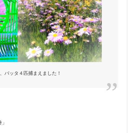
、バッタ４匹捕まえました！
巻」