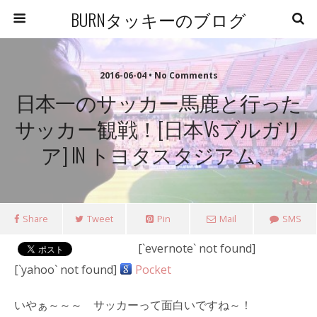
BURNタッキーのブログ
2016-06-04 • No Comments
日本一のサッカー馬鹿と行った
サッカー観戦！[日本vsブルガリ
ア] IN トヨタスタジアム、
Share
Tweet
Pin
Mail
SMS
[`evernote` not found]
[`yahoo` not found]
Pocket
いやぁ～～～ サッカーって面白いですね～！