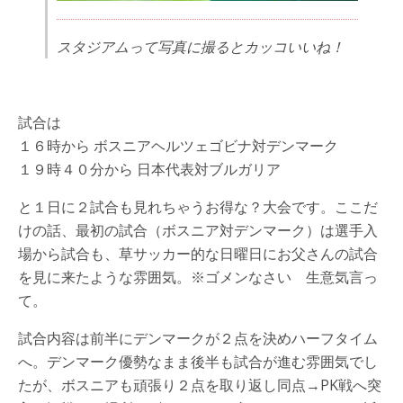
スタジアムって写真に撮るとカッコいいね！
試合は
１６時から ボスニアヘルツェゴビナ対デンマーク
１９時４０分から 日本代表対ブルガリア
と１日に２試合も見れちゃうお得な？大会です。ここだ
けの話、最初の試合（ボスニア対デンマーク）は選手入
場から試合も、草サッカー的な日曜日にお父さんの試合
を見に来たような雰囲気。※ゴメンなさい 生意気言っ
て。
試合内容は前半にデンマークが２点を決めハーフタイム
へ。デンマーク優勢なまま後半も試合が進む雰囲気でし
たが、ボスニアも頑張り２点を取り返し同点→PK戦へ突