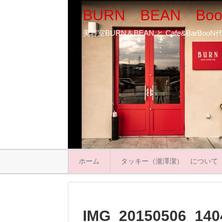
BURN BEAN Boo
美容室BURN＆BEAN と Cafe&BarB
ホーム
タッキー（瀧澤潔） について
IMG_20150506_140