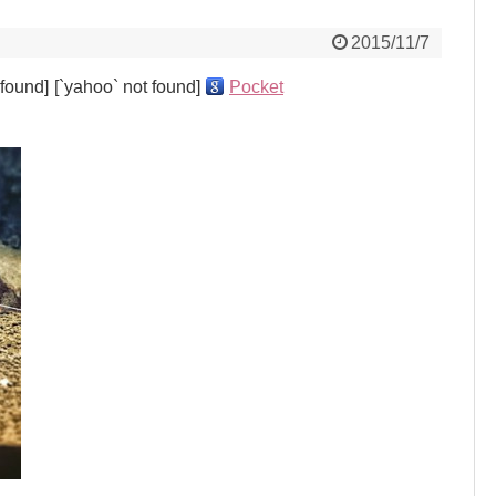
2015/11/7
 found]
[`yahoo` not found]
Pocket