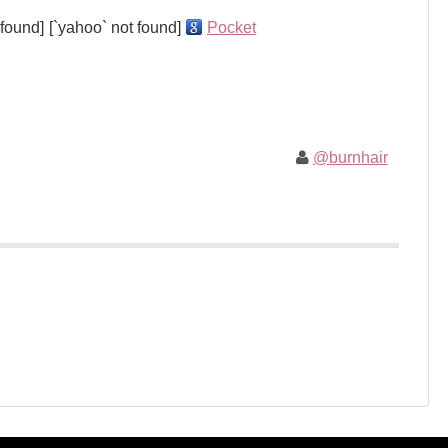
 found]
[`yahoo` not found]
Pocket
@burnhair