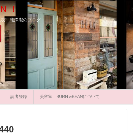
N ！
ooN代表 瀧澤潔のブログ
読者登録
美容室 BURN &BEANについて
440