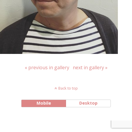
« previous in gallery
next in gallery »
Back to top
Mobile
Desktop